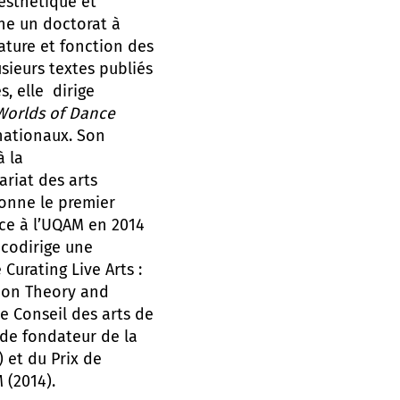
’esthétique et
ine un doctorat à
ature et fonction des
sieurs textes publiés
s, elle dirige
 Worlds of Dance
rnationaux. Son
à la
riat des arts
donne le premier
ce à l’UQAM en 2014
 codirige une
Curating Live Arts :
s on Theory and
de Conseil des arts de
 de fondateur de la
 et du Prix de
M (2014).