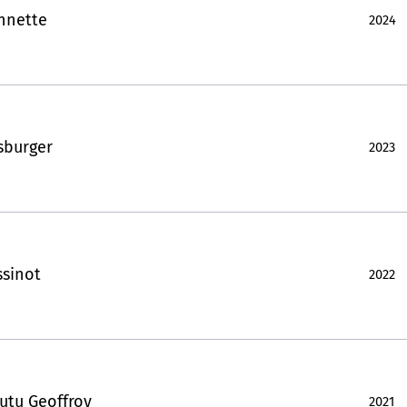
nnette
2024
sburger
2023
ssinot
2022
utu Geoffroy
2021