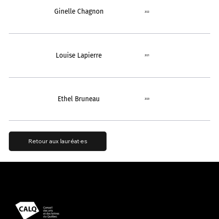
Ginelle Chagnon
2022
Louise Lapierre
2021
Ethel Bruneau
2020
Retour aux lauréat·es
Présenté avec le soutien
Propulsé par