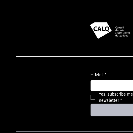
Presented with support
from
Subscribe to the
newsletter
E-Mail
*
Yes, subscribe me
newsletter
*