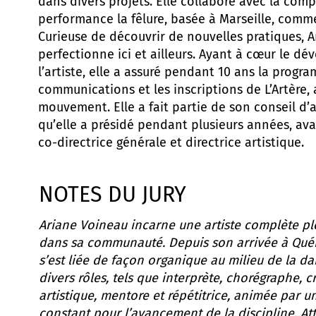
dans divers projets. Elle collabore avec la com
performance la fêlure, basée à Marseille, comme
Curieuse de découvrir de nouvelles pratiques, A
perfectionne ici et ailleurs. Ayant à cœur le d
l’artiste, elle a assuré pendant 10 ans la progr
communications et les inscriptions de L’Artère, 
mouvement. Elle a fait partie de son conseil d’
qu’elle a présidé pendant plusieurs années, ava
co-directrice générale et directrice artistique.
NOTES DU JURY
Ariane Voineau incarne une artiste complète pl
dans sa communauté. Depuis son arrivée à Québ
s’est liée de façon organique au milieu de la d
divers rôles, tels que interprète, chorégraphe, cr
artistique, mentore et répétitrice, animée par 
constant pour l’avancement de la discipline. At