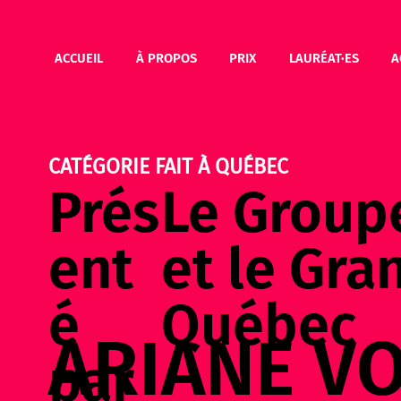
ACCUEIL
À PROPOS
PRIX
LAURÉAT·ES
A
CATÉGORIE FAIT À QUÉBEC
Prés
Le Group
ent
et le Gra
é
Québec
ARIANE V
par