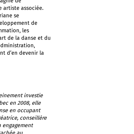
pagnie de
 artiste associée.
riane se
éveloppement de
ammation, les
art de la danse et du
administration,
nt d’en devenir la
einement investie
ec en 2008, elle
anse en occupant
éatrice, conseillère
un engagement
tachée au