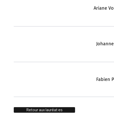
Ariane Vo
Johanne
Fabien P
Retour aux lauréat·es